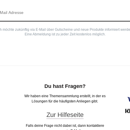
ch möchte zukünftig via E-Mail über Gutscheine und neue Produkte informiert werde
Eine Abmeldung ist zu jeder Zeit kostenlos möglich.
Du hast Fragen?
Wir haben eine Themensammlung erstellt, in der es
Lösungen für die häufigsten Anliegen gibt.
Zur Hilfeseite
Falls deine Frage nicht dabei ist, dann kontaktiere