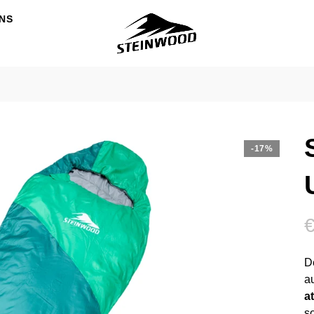
NS
-17%
D
a
a
s