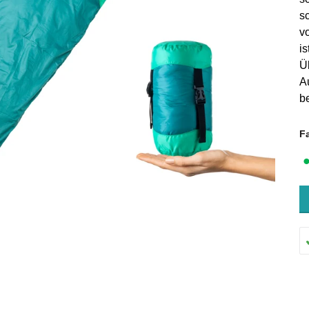
s
v
is
Ü
A
b
F