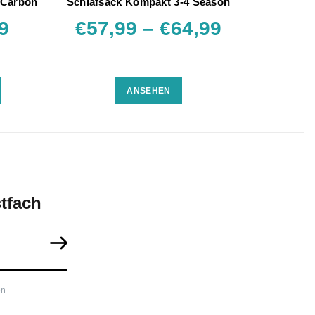
 Carbon
Schlafsack Kompakt 3-4 Season
9
€57,99 – €64,99
ANSEHEN
tfach
n.