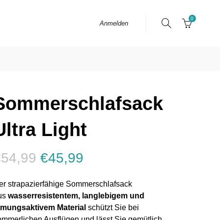
0
Anmelden
Sommerschlafsack
Ultra Light
€54,99
€45,99
er strapazierfähige Sommerschlafsack
us
wasserresistentem, langlebigem und
tmungsaktivem Material
schützt Sie bei
ommerlichen Ausflügen und lässt Sie gemütlich