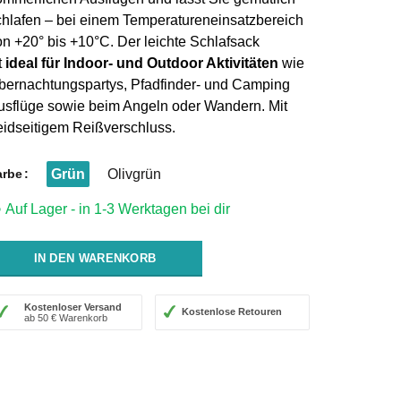
chlafen – bei einem Temperatureneinsatzbereich
on +20° bis +10°C. Der leichte Schlafsack
t
ideal für Indoor- und Outdoor Aktivitäten
wie
bernachtungspartys, Pfadfinder- und Camping
usflüge sowie beim Angeln oder Wandern. Mit
eidseitigem Reißverschluss.
arbe
Grün
Olivgrün
Auf Lager - in 1-3 Werktagen bei dir
⬤
IN DEN WARENKORB
Kostenloser Versand
Kostenlose Retouren
ab 50 € Warenkorb